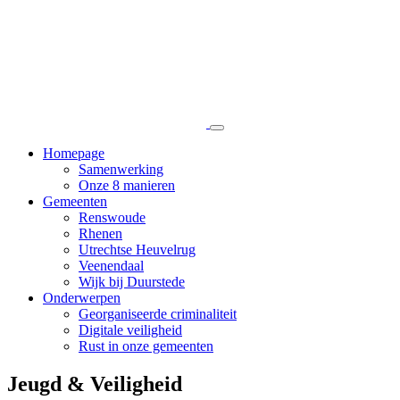
Naar
Open
het
de
menu
content
Homepage
Samenwerking
Onze 8 manieren
Gemeenten
Renswoude
Rhenen
Utrechtse Heuvelrug
Veenendaal
Wijk bij Duurstede
Onderwerpen
Georganiseerde criminaliteit
Digitale veiligheid
Rust in onze gemeenten
Jeugd & Veiligheid