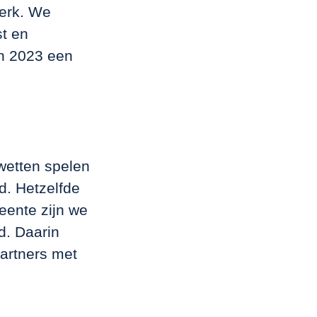
werk. We
t en
in 2023 een
wetten spelen
d. Hetzelfde
eente zijn we
d. Daarin
artners met