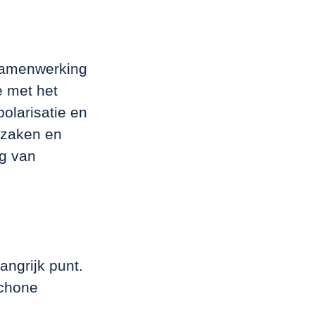
 samenwerking
e met het
polarisatie en
 zaken en
g van
angrijk punt.
schone