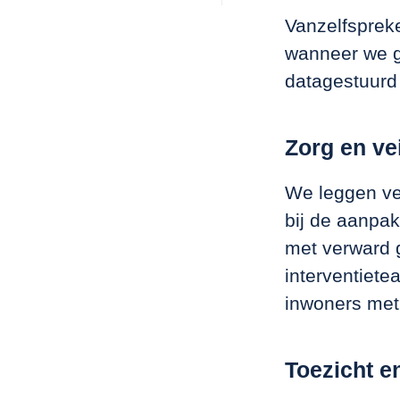
Vanzelfsprek
wanneer we g
datagestuurd 
Zorg en ve
We leggen ver
bij de aanpa
met verward 
interventiet
inwoners met
Toezicht e