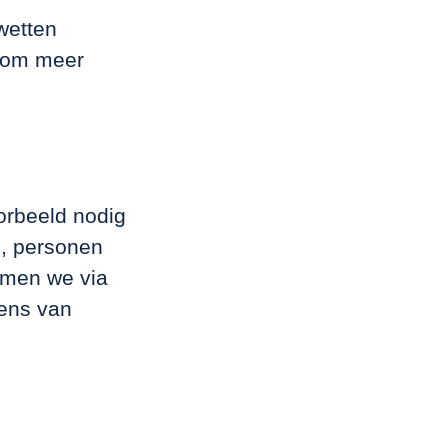
wetten
 om meer
oorbeeld nodig
n, personen
mmen we via
vens van