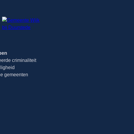
pen
rde criminaliteit
iligheid
ze gemeenten