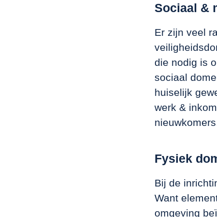
Sociaal & 
Er zijn veel 
veiligheidsd
die nodig is 
sociaal domei
huiselijk gew
werk & inkom
nieuwkomers
Fysiek do
Bij de inrich
Want element
omgeving beï