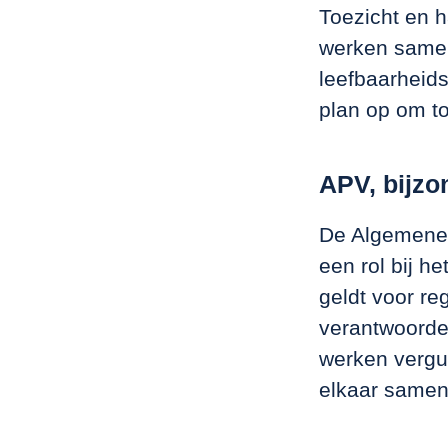
Toezicht en 
werken samen
leefbaarheid
plan op om to
APV, bijzo
De Algemene 
een rol bij h
geldt voor re
verantwoordel
werken vergun
elkaar samen