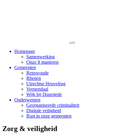
Naar
Open
het
de
menu
content
Homepage
Samenwerking
Onze 8 manieren
Gemeenten
Renswoude
Rhenen
Utrechtse Heuvelrug
Veenendaal
Wijk bij Duurstede
Onderwerpen
Georganiseerde criminaliteit
Digitale veiligheid
Rust in onze gemeenten
Zorg & veiligheid