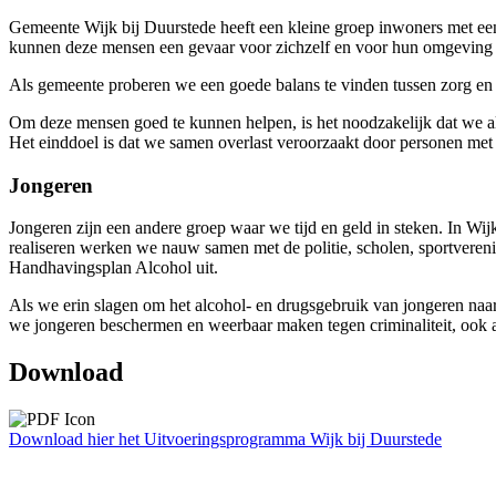
Gemeente Wijk bij Duurstede heeft een kleine groep inwoners met een
kunnen deze mensen een gevaar voor zichzelf en voor hun omgeving
Als gemeente proberen we een goede balans te vinden tussen zorg en ve
Om deze mensen goed te kunnen helpen, is het noodzakelijk dat we 
Het einddoel is dat we samen overlast veroorzaakt door personen me
Jongeren
Jongeren zijn een andere groep waar we tijd en geld in steken. In Wi
realiseren werken we nauw samen met de politie, scholen, sportvere
Handhavingsplan Alcohol uit.
Als we erin slagen om het alcohol- en drugsgebruik van jongeren naar 
we jongeren beschermen en weerbaar maken tegen criminaliteit, ook al
Download
Download hier het Uitvoeringsprogramma Wijk bij Duurstede