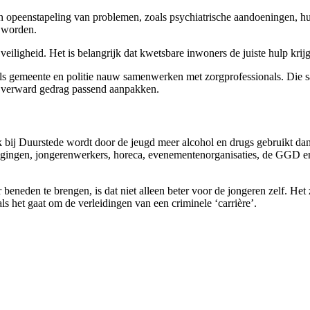
 opeenstapeling van problemen, zoals psychiatrische aandoeningen, hu
 worden.
iligheid. Het is belangrijk dat kwetsbare inwoners de juiste hulp krijg
als gemeente en politie nauw samenwerken met zorgprofessionals. Die
t verward gedrag passend aanpakken.
jk bij Duurstede wordt door de jeugd meer alcohol en drugs gebruikt d
nigingen, jongerenwerkers, horeca, evenementenorganisaties, de GGD e
beneden te brengen, is dat niet alleen beter voor de jongeren zelf. He
s het gaat om de verleidingen van een criminele ‘carrière’.