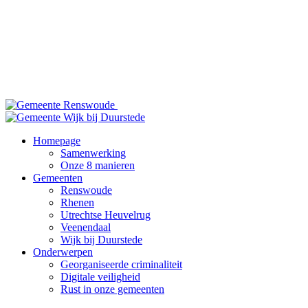
Homepage
Samenwerking
Onze 8 manieren
Gemeenten
Renswoude
Rhenen
Utrechtse Heuvelrug
Veenendaal
Wijk bij Duurstede
Onderwerpen
Georganiseerde criminaliteit
Digitale veiligheid
Rust in onze gemeenten