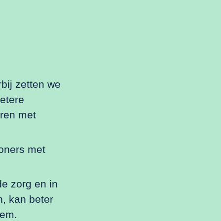
ij zetten we
etere
eren met
oners met
e zorg en in
n, kan beter
eem.