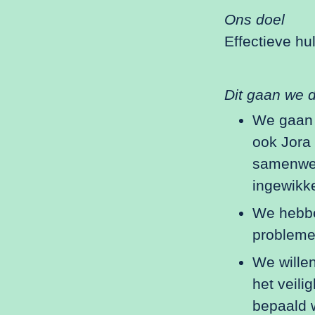
Ons doel
Effectieve hu
Dit gaan we 
We gaan 
ook Jora
samenwer
ingewikk
We hebbe
probleme
We wille
het veili
bepaald 