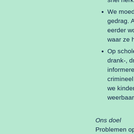
We moedi
gedrag. A
eerder wo
waar ze 
Op schol
drank-, d
informere
crimineel
we kinde
weerbaarh
Ons doel
Problemen op 