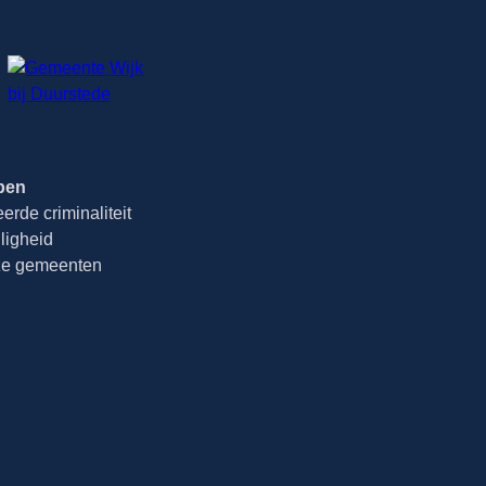
pen
rde criminaliteit
iligheid
ze gemeenten