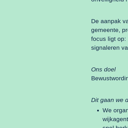
De aanpak va
gemeente, pr
focus ligt op
signaleren va
Ons doel
Bewustwordin
Dit gaan we 
We organi
wijkagent
snel her