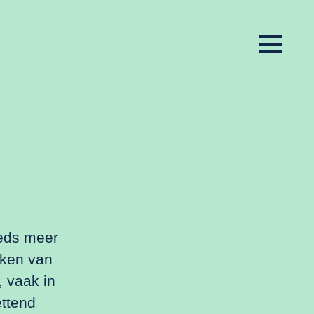
eeds meer
kken van
 vaak in
ettend