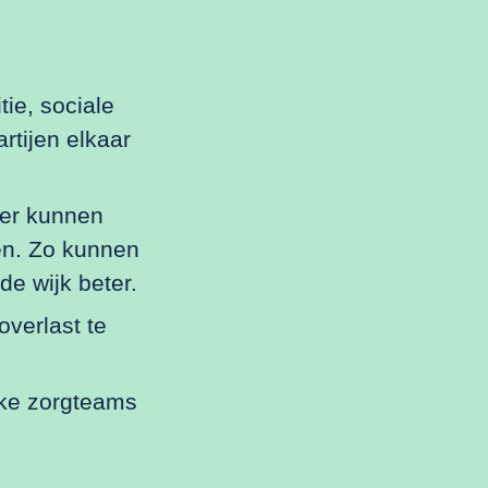
ie, sociale
rtijen elkaar
ler kunnen
en. Zo kunnen
de wijk beter.
verlast te
ke zorgteams