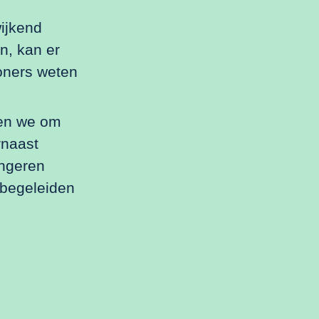
ijkend
n, kan er
oners weten
oen we om
rnaast
ongeren
 begeleiden