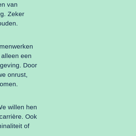
en van
g. Zeker
ouden.
samenwerken
 alleen een
mgeving. Door
we onrust,
komen.
We willen hen
carrière. Ook
naliteit of