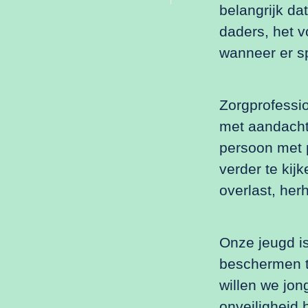
belangrijk da
daders, het 
wanneer er s
Zorgprofessi
met aandacht 
persoon met 
verder te kij
overlast, her
Onze jeugd is
beschermen te
willen we jon
onveiligheid 