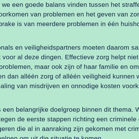
t we een goede balans vinden tussen het straff
voorkomen van problemen en het geven van zor
prake is van meerdere problemen in één huish
onals en veiligheidspartners moeten daarom 
voor al deze dingen. Effectieve zorg helpt niet
problemen, maar ook zijn of haar familie en o
ken dan alléén zorg of alléén veiligheid kunnen 
haling van misdrijven en onnodige kosten voor
 een belangrijke doelgroep binnen dit thema. 
gen de eerste stappen richting een criminele 
geren die al in aanraking zijn gekomen met crimi
helpen om uit die situatie te komen.