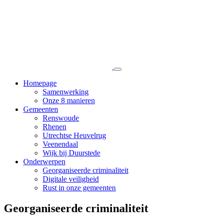
Naar
Open
het
de
menu
content
Homepage
Samenwerking
Onze 8 manieren
Gemeenten
Renswoude
Rhenen
Utrechtse Heuvelrug
Veenendaal
Wijk bij Duurstede
Onderwerpen
Georganiseerde criminaliteit
Digitale veiligheid
Rust in onze gemeenten
Georganiseerde criminaliteit